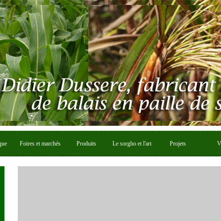
que
Foires et marchés
Produits
Le sorgho et l'art
Projets
V