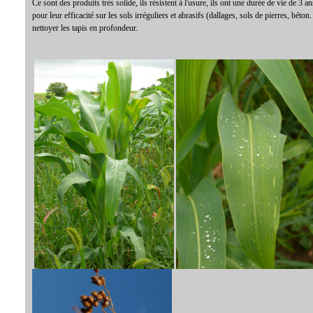
Ce sont des produits très solide, ils résistent à l'usure, ils ont une durée de vie de 3 a
pour leur efficacité sur les sols irréguliers et abrasifs (dallages, sols de pierres, béto
nettoyer les tapis en profondeur.