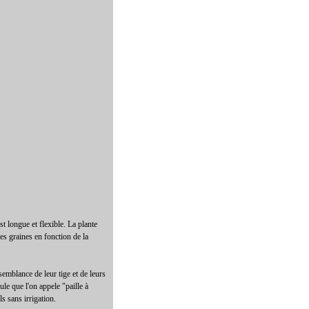
t longue et flexible. La plante
ses graines en fonction de la
semblance de leur tige et de leurs
ule que l'on appele "paille à
s sans irrigation.