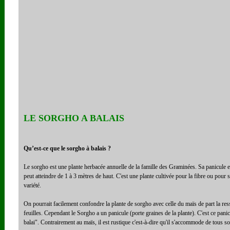
LE SORGHO A BALAIS
Qu’est-ce que le sorgho à balais ?
Le sorgho est une plante herbacée annuelle de la famille des Graminées. Sa panicule es
peut atteindre de 1 à 3 mètres de haut. C'est une plante cultivée pour la fibre ou pour 
variété.
On pourrait facilement confondre la plante de sorgho avec celle du maïs de part la res
feuilles. Cependant le Sorgho a un panicule (porte graines de la plante). C'est ce panic
balai". Contrairement au maïs, il est rustique c'est-à-dire qu'il s'accommode de tous sol